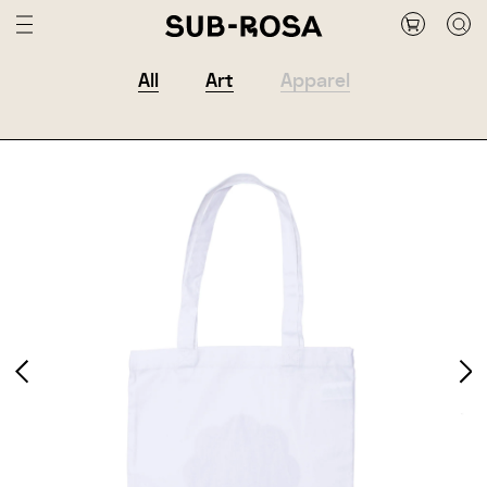
All
Art
Apparel